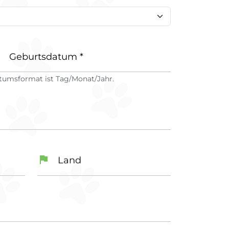
Ute Weichold
Britta Hoebener
+49 (0)151 44603518
+49 (0)2246 7694
zuchtbuch_bshblh@kvlev.de
zuchtbuch@kvlev.de
Geburtsdatum *
tumsformat ist Tag/Monat/Jahr.
Hermann-Löns-Str. 16
53797 Lohmar
Land