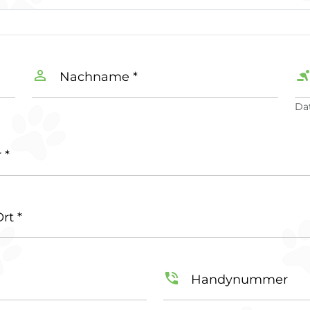
Nachname *
Da
 *
rt *
Handynummer