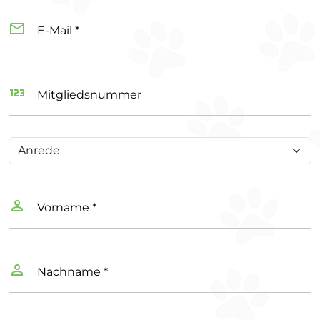
E-Mail *
Zuchtbuch
Zuchtbuch
alle Rassen
BKH/BLH
Mitgliedsnummer
ausser BKH/BLH
Ute Weichold
Britta
+49 (0)151 44603518
Hoebener
zuchtbuch_bshblh@kvlev.de
+49 (0)2246 7694
zuchtbuch@kvlev.de
Vorname *
Hermann-Löns-Str. 16
53797 Lohmar
Nachname *